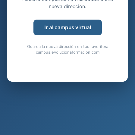
nueva dirección.
Ir al campus virtual
Guarda la nueva dirección en tus favoritos:
campus.evolucionaformacion.com